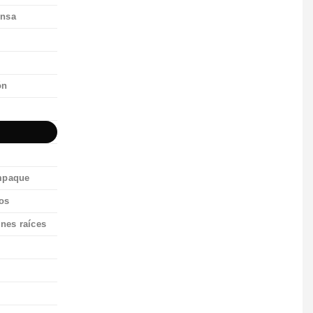
ensa
ón
empaque
cos
enes raíces