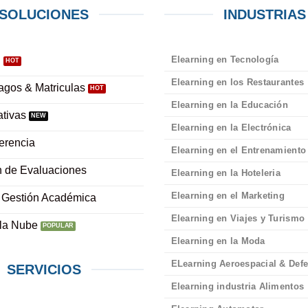
SOLUCIONES
INDUSTRIAS
Elearning en Tecnología
l
Elearning en los Restaurantes
agos & Matriculas
Elearning en la Educación
tivas
Elearning en la Electrónica
erencia
Elearning en el Entrenamiento
n de Evaluaciones
Elearning en la Hoteleria
Elearning en el Marketing
 Gestión Académica
Elearning en Viajes y Turismo
 la Nube
Elearning en la Moda
ELearning Aeroespacial & Def
SERVICIOS
Elearning industria Alimentos