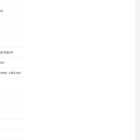
ón
empaque
cos
enes raíces