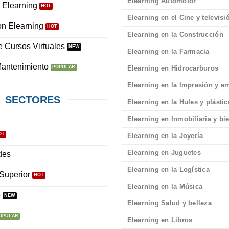
Elearning Automotor
 Elearning
Elearning en el Cine y televisi
ón Elearning
Elearning en la Construcción
e Cursos Virtuales
Elearning en la Farmacia
Mantenimiento
Elearning en Hidrocarburos
Elearning en la Impresión y 
SECTORES
Elearning en la Hules y plásti
Elearning en Inmobiliaria y bi
Elearning en la Joyería
Elearning en Juguetes
des
Elearning en la Logística
Superior
Elearning en la Música
o
Elearning Salud y belleza
Elearning en Libros