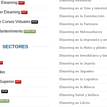
Elearning Automotor
 Elearning
Elearning en el Cine y televisi
ón Elearning
Elearning en la Construcción
e Cursos Virtuales
Elearning en la Farmacia
Mantenimiento
Elearning en Hidrocarburos
Elearning en la Impresión y 
SECTORES
Elearning en la Hules y plásti
Elearning en Inmobiliaria y bi
Elearning en la Joyería
Elearning en Juguetes
des
Elearning en la Logística
Superior
Elearning en la Música
o
Elearning Salud y belleza
Elearning en Libros