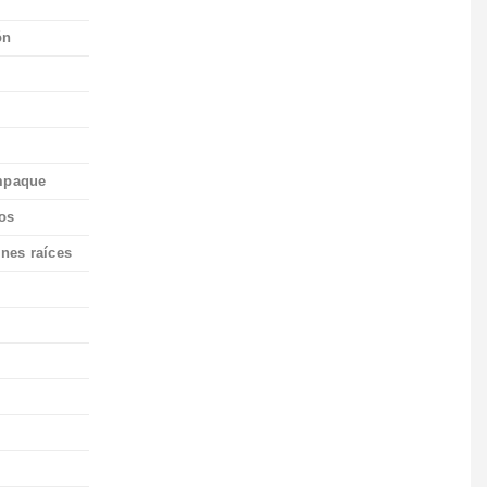
ón
empaque
cos
enes raíces