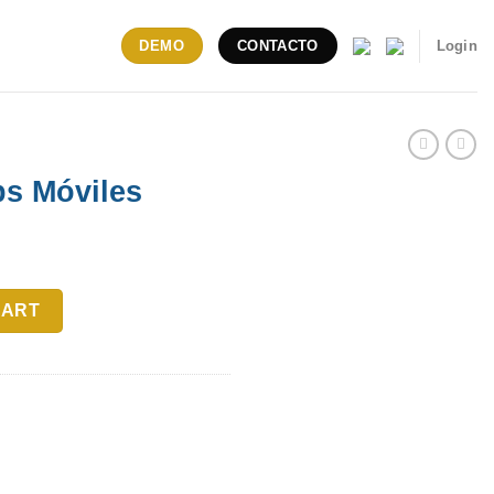
Login
DEMO
CONTACTO
ps Móviles
tity
CART