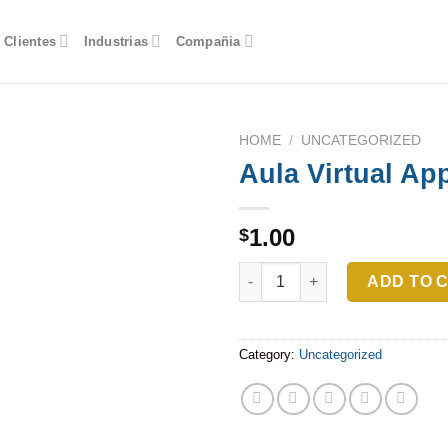
Clientes
Industrias
Compañia
HOME
/
UNCATEGORIZED
Aula Virtual Ap
1.00
$
Aula Virtual Apps Móviles quan
ADD TO 
Category:
Uncategorized