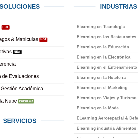
SOLUCIONES
INDUSTRIAS
Elearning en Tecnología
l
Elearning en los Restaurantes
agos & Matriculas
Elearning en la Educación
tivas
Elearning en la Electrónica
erencia
Elearning en el Entrenamiento
n de Evaluaciones
Elearning en la Hoteleria
Elearning en el Marketing
 Gestión Académica
Elearning en Viajes y Turismo
 la Nube
Elearning en la Moda
ELearning Aeroespacial & Def
SERVICIOS
Elearning industria Alimentos